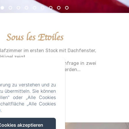
Sous les Etoiles
hlafzimmer im ersten Stock mit Dachfenster,
Hügel zeigt.
s Bett (180x200cm), das auf Anfrage in zwei
n (90x200cm) umgewandelt werden...
information
hrung zu verstehen und zu
u übermitteln. Sie können
BUCHEN
llen" oder „Alle Cookies
chaltfläche „Alle Cookies
e
.
Cookies akzeptieren