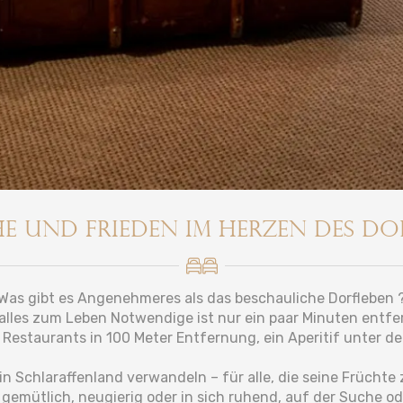
e und Frieden im Herzen des Do
Was gibt es Angenehmeres als das beschauliche Dorfleben 
 alles zum Leben Notwendige ist nur ein paar Minuten entfe
 Restaurants in 100 Meter Entfernung, ein Aperitif unter d
n Schlaraffenland verwandeln – für alle, die seine Früchte
gemütlich, neugierig oder in sich ruhend, auf der Suche ode