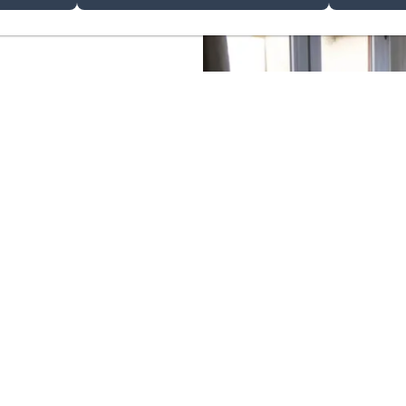
n Stock mit
f.
f Anfrage in
...