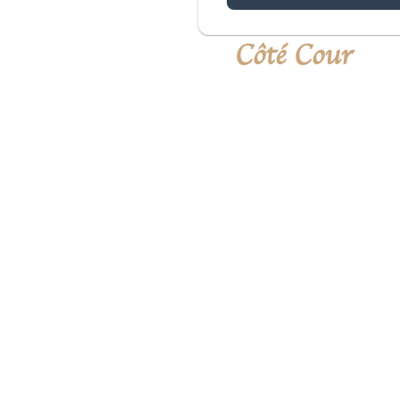
Côté Cour
• Gemütliches, helles Zimmer im erste
Dachfenster und niedrigem Fenster zum Ho
• Großes Doppelbett (180x200cm), das au
zwei Einzelbetten (90x200cm) umgewandelt
Mehr Zimmerinformation
BUCHEN
Clos Saint Jacques