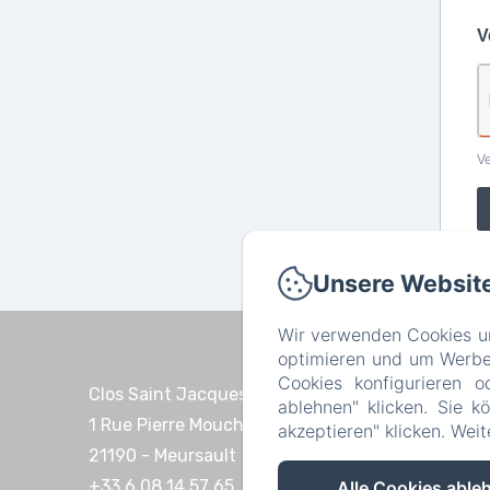
V
Ve
Unsere Websit
Wir verwenden Cookies un
optimieren und um Werbeb
Cookies konfigurieren o
Clos Saint Jacques
ablehnen" klicken. Sie k
1 Rue Pierre Mouchoux
akzeptieren" klicken. Wei
21190 - Meursault
+33 6 08 14 57 65‬
Alle Cookies able