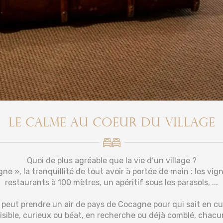
Le calme au coeur du village
Quoi de plus agréable que la vie d’un village ?
gne », la tranquillité de tout avoir à portée de main : les vig
restaurants à 100 mètres, un apéritif sous les parasols, ...
eut prendre un air de pays de Cocagne pour qui sait en cueil
aisible, curieux ou béat, en recherche ou déjà comblé, chacu