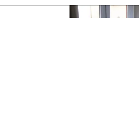
e au premier
asse donnant