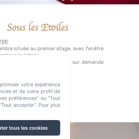
Sous les Etoiles
178€
ambre située au premier étage, avec fenêtre
ant sur le coteau
lit (180x200cm) transformable sur demande
.
mations
optimiser votre expérience
nces et de votre profil de
RÉSERVER
mes préférences" ou "Tout
"Tout accepter". Pour plus
ter tous les cookies