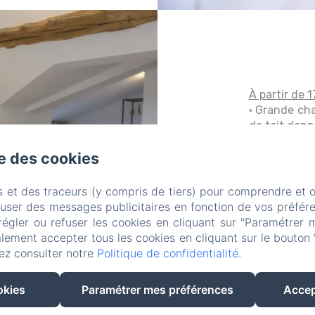
À partir de 
• Grande ch
de toit donn
• Un grand 
se des cookies
en deux lits..
Plus d'infor
s et des traceurs (y compris de tiers) pour comprendre et 
fuser des messages publicitaires en fonction de vos préfére
régler ou refuser les cookies en cliquant sur "Paramétrer 
lement accepter tous les cookies en cliquant sur le bouton 
ez consulter notre
Politique de confidentialité
.
okies
Paramétrer mes préférences
Accep